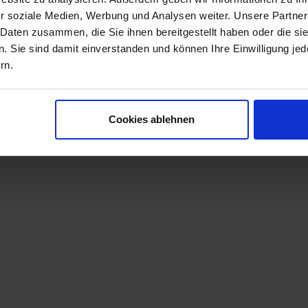
gien
r soziale Medien, Werbung und Analysen weiter. Unsere Partner
lines
 Daten zusammen, die Sie ihnen bereitgestellt haben oder die s
hstum
 Sie sind damit einverstanden und können Ihre Einwilligung jede
heit
rn.
ren
dort wie Hünxe ist eine strukturierte Personalstrateg
Cookies ablehnen
Personaldienstleistung f