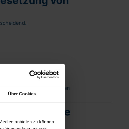
Besetzung von
tscheidend.
entscheidend für nachhaltigen
Über Cookies
hmen in Hünxe
 Medien anbieten zu können
hrer Verwendung unserer