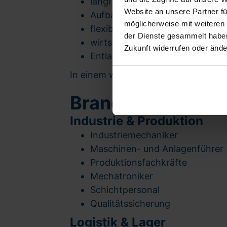
langfristigen Besetzungsstrate
Website an unsere Partner fü
Aufbau stabiler Mitarbeiter-Pipe
möglicherweise mit weiteren
flexibler Skalierbarkeit bei Wac
der Dienste gesammelt haben.
wirtschaftlicher Planungssicher
Zukunft widerrufen oder ände
Entlastung interner HR-Struktu
In einem wirtschaftlich aktiven Stan
Branchenfokus – 
Industrie & Produktion
Industriemechaniker
Maschinen- und Anlagenführer
Produktionsfachkräfte
Mechatroniker
Schichtpersonal
Qualitätssicherung
Logistik & Lager