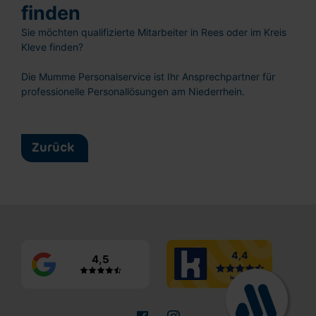
finden
Sie möchten qualifizierte Mitarbeiter in Rees oder im Kreis
Kleve finden?
Die Mumme Personalservice ist Ihr Ansprechpartner für
professionelle Personallösungen am Niederrhein.
Lebenslauf hochladen
oder reinziehen
Vorname
Zurück
Nachname
E-
Mail
4,5
Ich habe die
Datenschutzerklärung
und
Nutzungsbedingungen
gelesen und stimme diesen zu.