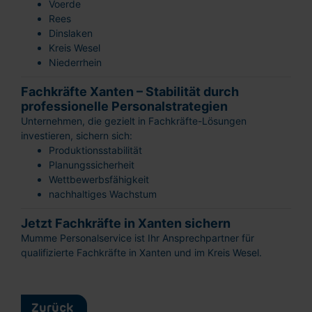
Voerde
Rees
Dinslaken
Kreis Wesel
Schnellbewerbung
Niederrhein
Ganz einfach:
Formular
Fachkräfte Xanten – Stabilität durch
ausfüllen und
professionelle Personalstrategien
abschicken!
Unternehmen, die gezielt in Fachkräfte-Lösungen
investieren, sichern sich:
Produktionsstabilität
Planungssicherheit
Wettbewerbsfähigkeit
nachhaltiges Wachstum
Lebenslauf
Jetzt Fachkräfte in Xanten sichern
hochladen
Mumme Personalservice ist Ihr Ansprechpartner für
oder reinziehen
qualifizierte Fachkräfte in Xanten und im Kreis Wesel.
Vorname
Nachname
Zurück