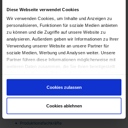
schnelle Einsatzbereitschaft
Diese Webseite verwendet Cookies
planbare Kosten
rechtssichere Prozesse
Wir verwenden Cookies, um Inhalte und Anzeigen zu
flexible Skalierung
personalisieren, Funktionen für soziale Medien anbieten
Personalvermittlung
zu können und die Zugriffe auf unsere Website zu
Für langfristige Besetzungen:
analysieren. Außerdem geben wir Informationen zu Ihrer
gezielte Kandidatenauswahl
Verwendung unserer Website an unsere Partner für
strukturierte Qualifikationsprüfung
soziale Medien, Werbung und Analysen weiter. Unsere
nachhaltige Integration
Partner führen diese Informationen möglicherweise mit
Strategische Personalplanung
weiteren Daten zusammen, die Sie ihnen bereitgestellt
Für Unternehmen mit dauerhaftem Bedarf:
haben oder die sie im Rahmen Ihrer Nutzung der Dienste
Analyse bestehender Strukturen
gesammelt haben. Sie sind damit einverstanden und
langfristige Besetzungsstrategien
können Ihre Einwilligung jederzeit mit Wirkung für die
Aufbau stabiler Fachkräfte-Pipelines
Cookies zulassen
Zukunft widerrufen oder ändern.
Branchenfokus in Xanten
Industrie & Produktion
Cookies ablehnen
Industriemechaniker
Maschinenbediener
Produktionsfachkräfte