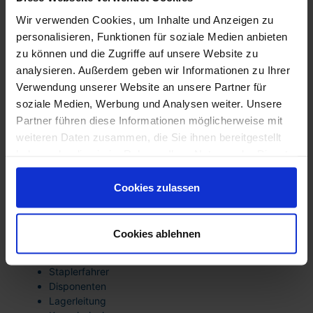
wirtschaftliche Planbarkeit
Wir verwenden Cookies, um Inhalte und Anzeigen zu
Personalvermittlung
personalisieren, Funktionen für soziale Medien anbieten
gezielte Kandidatensuche
strukturierte Qualifikationsprüfung
zu können und die Zugriffe auf unsere Website zu
nachhaltige Besetzung von Schlüsselpositionen
analysieren. Außerdem geben wir Informationen zu Ihrer
Verwendung unserer Website an unsere Partner für
Strategische Fachkräfteplanung
soziale Medien, Werbung und Analysen weiter. Unsere
langfristige Personalstrategien
Skalierbarkeit bei Wachstum
Partner führen diese Informationen möglicherweise mit
stabile Personalstrukturen
weiteren Daten zusammen, die Sie ihnen bereitgestellt
haben oder die sie im Rahmen Ihrer Nutzung der Dienste
Branchenfokus in Kleve
gesammelt haben. Sie sind damit einverstanden und
Industrie & Produktion
können Ihre Einwilligung jederzeit mit Wirkung für die
Cookies zulassen
Industriemechaniker
Zukunft widerrufen oder ändern.
Maschinenbediener
Produktionsfachkräfte
Cookies ablehnen
Qualitätssicherung
Logistik & Warenverkehr
Staplerfahrer
Disponenten
Lagerleitung