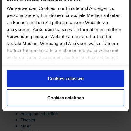
Unternehmen mit dauerhaftem Personalbedarf profitieren
Wir verwenden Cookies, um Inhalte und Anzeigen zu
von:
personalisieren, Funktionen für soziale Medien anbieten
langfristigen Besetzungsstrategien
zu können und die Zugriffe auf unsere Website zu
Aufbau stabiler Fachkräfte-Pools
analysieren. Außerdem geben wir Informationen zu Ihrer
flexibler Skalierbarkeit bei Wachstum
Verwendung unserer Website an unsere Partner für
wirtschaftlicher Planungssicherheit
Reduzierung von Vakanzen
soziale Medien, Werbung und Analysen weiter. Unsere
Partner führen diese Informationen möglicherweise mit
Gerade in einer mittelständisch geprägten
weiteren Daten zusammen, die Sie ihnen bereitgestellt
Wirtschaftsstruktur wie in Sonsbeck ist eine
haben oder die sie im Rahmen Ihrer Nutzung der Dienste
vorausschauende Fachkräfteplanung ein zentraler
Erfolgsfaktor.
gesammelt haben. Sie sind damit einverstanden und
können Ihre Einwilligung jederzeit mit Wirkung für die
Cookies zulassen
Branchenlösungen –
Zukunft widerrufen oder ändern.
Fachkräfte für Sonsbeck
Cookies ablehnen
Handwerk & Bau
Elektriker
Anlagenmechaniker
Tischler
Maler