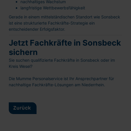
nachhaltiges Wachstum
langfristige Wettbewerbsfähigkeit
Gerade in einem mittelständischen Standort wie Sonsbeck
ist eine strukturierte Fachkräfte-Strategie ein
entscheidender Erfolgsfaktor.
Schnellbewerbung
Ganz einfach: Formular ausfüllen und
Jetzt Fachkräfte in Sonsbeck
abschicken!
sichern
Sie suchen qualifizierte Fachkräfte in Sonsbeck oder im
Kreis Wesel?
Die Mumme Personalservice ist Ihr Ansprechpartner für
nachhaltige Fachkräfte-Lösungen am Niederrhein.
Lebenslauf hochladen
oder reinziehen
Vorname
Zurück
Nachname