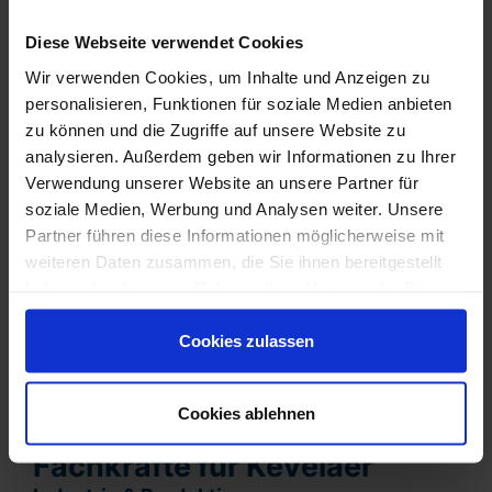
Insbesondere bei technischen Fachkräften oder
Diese Webseite verwendet Cookies
kaufmännischen Spezialisten ist eine passgenaue Auswahl
entscheidend für nachhaltigen Unternehmenserfolg.
Wir verwenden Cookies, um Inhalte und Anzeigen zu
personalisieren, Funktionen für soziale Medien anbieten
3️⃣ Strategische Fachkräfteplanung für
zu können und die Zugriffe auf unsere Website zu
Unternehmen in Kevelaer
analysieren. Außerdem geben wir Informationen zu Ihrer
Unternehmen mit kontinuierlichem Personalbedarf
Verwendung unserer Website an unsere Partner für
profitieren von:
langfristigen Besetzungsstrategien
soziale Medien, Werbung und Analysen weiter. Unsere
Aufbau stabiler Mitarbeiter-Pools
Partner führen diese Informationen möglicherweise mit
flexibler Skalierbarkeit bei Wachstum
weiteren Daten zusammen, die Sie ihnen bereitgestellt
wirtschaftlicher Planungssicherheit
haben oder die sie im Rahmen Ihrer Nutzung der Dienste
Reduzierung von Vakanzen
gesammelt haben. Sie sind damit einverstanden und
Gerade in einem mittelständisch geprägten
können Ihre Einwilligung jederzeit mit Wirkung für die
Cookies zulassen
Wirtschaftsraum wie Kevelaer ist eine vorausschauende
Zukunft widerrufen oder ändern.
Fachkräfteplanung ein zentraler Wettbewerbsfaktor.
Cookies ablehnen
Branchenlösungen –
Fachkräfte für Kevelaer