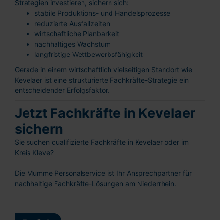
Strategien investieren, sichern sich:
stabile Produktions- und Handelsprozesse
reduzierte Ausfallzeiten
wirtschaftliche Planbarkeit
nachhaltiges Wachstum
langfristige Wettbewerbsfähigkeit
Gerade in einem wirtschaftlich vielseitigen Standort wie
Kevelaer ist eine strukturierte Fachkräfte-Strategie ein
entscheidender Erfolgsfaktor.
Schnellbewerbung
Ganz einfach: Formular ausfüllen und
Jetzt Fachkräfte in Kevelaer
abschicken!
sichern
Sie suchen qualifizierte Fachkräfte in Kevelaer oder im
Kreis Kleve?
Die Mumme Personalservice ist Ihr Ansprechpartner für
nachhaltige Fachkräfte-Lösungen am Niederrhein.
Lebenslauf hochladen
oder reinziehen
Vorname