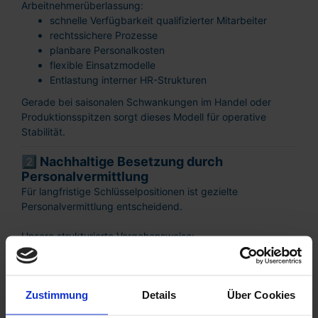
Arbeitnehmerüberlassung:
schnelle Verfügbarkeit qualifizierter Mitarbeiter
rechtssichere Prozesse
planbare Personalkosten
flexible Einsatzmodelle
Entlastung interner HR-Strukturen
Gerade bei saisonalen Schwankungen im Handel oder
Produktionsspitzen sorgt dieses Modell für operative
Stabilität.
2️⃣ Nachhaltige Besetzung durch
Personalvermittlung
Für langfristige Schlüsselpositionen ist gezielte
Personalvermittlung entscheidend.
Unsere strukturierte Vorgehensweise:
detaillierte Bedarfsanalyse
präzise Definition des Anforderungsprofils
gezielte Kandidatensuche im regionalen Markt
Zustimmung
Details
Über Cookies
fachliche und persönliche Eignungsprüfung
Minimierung von Fehlbesetzungen