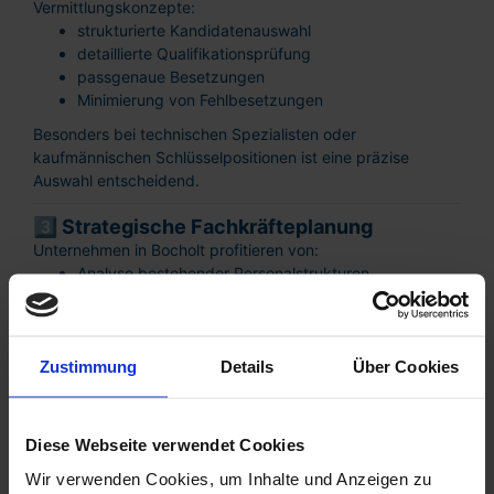
Vermittlungskonzepte:
strukturierte Kandidatenauswahl
detaillierte Qualifikationsprüfung
passgenaue Besetzungen
Minimierung von Fehlbesetzungen
Besonders bei technischen Spezialisten oder
kaufmännischen Schlüsselpositionen ist eine präzise
Auswahl entscheidend.
3️⃣ Strategische Fachkräfteplanung
Unternehmen in Bocholt profitieren von:
Analyse bestehender Personalstrukturen
langfristigen Besetzungsstrategien
Wachstumsplanung
stabilen Fachkräfte-Pipelines
Zustimmung
Details
Über Cookies
Branchenfokus – Fachkräfte
für Bocholt
Diese Webseite verwendet Cookies
Industrie & Maschinenbau
Wir verwenden Cookies, um Inhalte und Anzeigen zu
Industriemechaniker