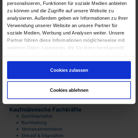
personalisieren, Funktionen für soziale Medien anbieten
Anlagenführer
Zerspanungsmechaniker
zu können und die Zugriffe auf unsere Website zu
Produktionsfachkräfte
analysieren. Außerdem geben wir Informationen zu Ihrer
Qualitätssicherung
Verwendung unserer Website an unsere Partner für
Metall & Technik
soziale Medien, Werbung und Analysen weiter. Unsere
Schlosser
Partner führen diese Informationen möglicherweise mit
Schweißer
weiteren Daten zusammen, die Sie ihnen bereitgestellt
Mechatroniker
haben oder die sie im Rahmen Ihrer Nutzung der Dienste
Elektriker
gesammelt haben. Sie sind damit einverstanden und
Wartungstechniker
können Ihre Einwilligung jederzeit mit Wirkung für die
Cookies zulassen
Logistik & Lagerwirtschaft
Zukunft widerrufen oder ändern.
Staplerfahrer
Kommissionierer
Cookies ablehnen
Disponenten
Lagerleitung
Kaufmännische Fachkräfte
Sachbearbeiter
Buchhaltung
Vertriebsinnendienst
Einkauf & Disposition