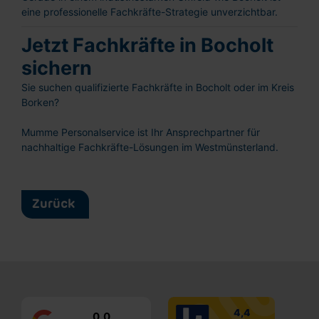
eine professionelle Fachkräfte-Strategie unverzichtbar.
Schnellbewerbung
Ganz einfach: Formular ausfüllen und
Jetzt Fachkräfte in Bocholt
abschicken!
sichern
Sie suchen qualifizierte Fachkräfte in Bocholt oder im Kreis
Borken?
Mumme Personalservice ist Ihr Ansprechpartner für
nachhaltige Fachkräfte-Lösungen im Westmünsterland.
Lebenslauf hochladen
oder reinziehen
Vorname
Zurück
Nachname
E-
Mail
0,0